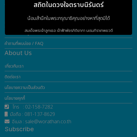
สถิตในดวงใจตราบนิรันดร์
Customer Service
น้อมสำนึกในพระกรุณาธิคุณอย่างหาที่สุดมิได้
การรับประกันสินค้า
สมเด็จพระเจ้าลูกเธอ เจ้าฟ้าพัชรกิติยาภา
นเรนทิราเทพยวดี
ดาวน์โหลดข้อมูล
กรมหลวงราชสาริณีสิริพัชร
มหาวัชรราชธิดา
คำถามที่พบบ่อย / FAQ
About Us
เกี่ยวกับเรา
ข้าพระพุทธเจ้า ผู้บริหารและพนักงาน
บริษัท วรธันย์ เทคโนโลยี จำกัด
ติดต่อเรา
นโยบายความเป็นส่วนตัว
เข้าสู่เว็บไซต์
นโยบายคุกกี้
โทร : 02-158-7282
มือถือ : 081-137-8629
อีเมล : sale@worathan.co.th
Subscribe