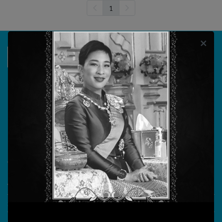
1
บริษัท วรธันย์ เทคโนโลยี จำกัด
555/104 ถนนสุขาภิบาล 5 แขวงออเงิน เขตสายไหม
กรุงเทพมหานคร 10220
วันทำการ จันทร์ - ศุกร์ เวลา 08.30 - 17.30 น.
เลขประจำตัวผู้เสียภาษี 0105555180721
What More?
Video Conference
Smart Classroom
Online learning