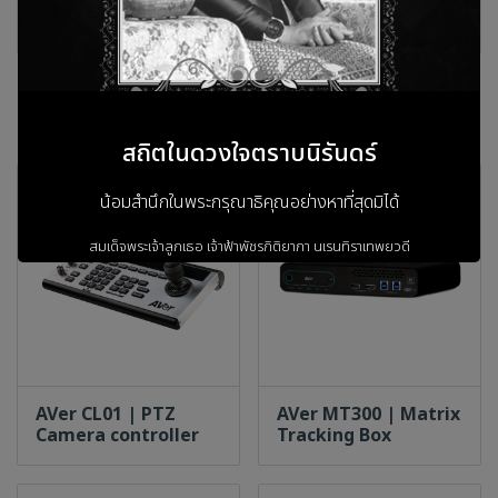
รีวิว
สินค้าที่เกี่ยวข้อง
สถิตในดวงใจตราบนิรันดร์
น้อมสำนึกในพระกรุณาธิคุณอย่างหาที่สุดมิได้
สมเด็จพระเจ้าลูกเธอ เจ้าฟ้าพัชรกิติยาภา
นเรนทิราเทพยวดี
กรมหลวงราชสาริณีสิริพัชร
มหาวัชรราชธิดา
ข้าพระพุทธเจ้า ผู้บริหารและพนักงาน
บริษัท วรธันย์ เทคโนโลยี จำกัด
AVer CL01 | PTZ
AVer MT300 | Matrix
Camera controller
Tracking Box
เข้าสู่เว็บไซต์