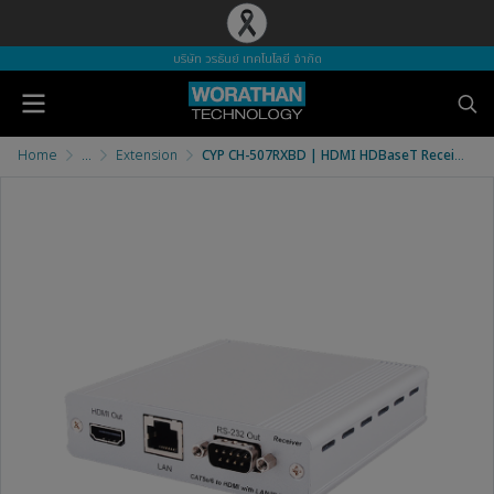
บริษัท วรธันย์ เทคโนโลยี จำกัด
Home
...
Extension
CYP CH-507RXBD | HDMI HDBaseT Receiver with IR/RS232 (4K@70M)