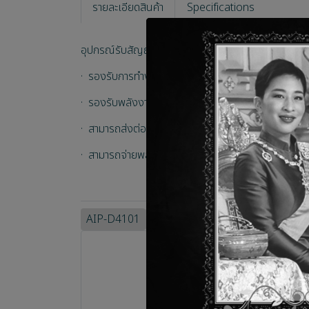
รายละเอียดสินค้า
Specifications
อุปกรณ์รับสัญญาณเสียงดิจิทัลผ่านระบบ Dante แ
· รองรับการทำงานร่วมกับเครือข่ายเสียง Dante และ AES
· รองรับพลังงาน phantom (5V หรือ 48V) แบบเลื
· สามารถส่งต่อสัญญาณเสียงไปยังอุปกรณ์ภายนอกอื่น 
· สามารถจ่ายพลังงานโดยตรงผ่าน PoE เมื่อเชื่อมต่อก
AIP-D4101
cyp
อุปกรณ์แปลงสัญญาณเสียงอนา