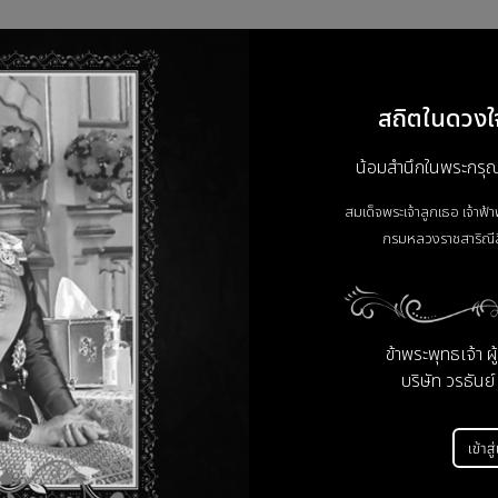
ละแปลงเป็นสัญญาณเสียงอนาล็อก (Dante Audio Decoder) แบบ 1 Inpu
สถิตในดวงใ
67 ที่มีอยู่เดิม
อกได้บนทุกช่องสัญญาณสำหรับ ADC
น้อมสำนึกในพระกรุณาธ
ๆ ในเครือข่าย Dante ได้อย่างง่ายดาย
สมเด็จพระเจ้าลูกเธอ เจ้าฟ้
กรมหลวงราชสาริณีส
ับสวิตช์ Gigabit Ethernet ที่รองรับ PoE (มาตรฐาน 802.3af)
ล็อกเป็นดิจิทัล
ข้าพระพุทธเจ้า ผ
บริษัท วรธันย์
คะแนนและรีวิวสินค้า
เข้าสู