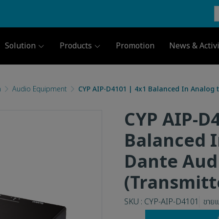
Solution
Products
Promotion
News & Activi
m
Audio Equipment
CYP AIP-D4101 | 4x1 Balanced In Analog t
CYP AIP-D4
Balanced I
Dante Audi
(Transmitt
SKU : CYP-AIP-D4101
ขายแล