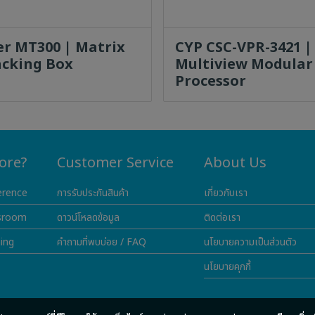
er MT300 | Matrix
CYP CSC-VPR-3421 |
acking Box
Multiview Modular
Processor
ore?
Customer Service
About Us
erence
การรับประกันสินค้า
เกี่ยวกับเรา
sroom
ดาวน์โหลดข้อมูล
ติดต่อเรา
ning
คำถามที่พบบ่อย / FAQ
นโยบายความเป็นส่วนตัว
นโยบายคุกกี้