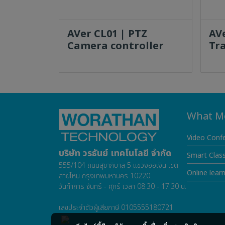
AVer CL01 | PTZ
AV
Camera controller
Tr
What M
Video Conf
บริษัท วรธันย์ เทคโนโลยี จำกัด
Smart Clas
555/104 ถนนสุขาภิบาล 5 แขวงออเงิน เขต
Online lear
สายไหม กรุงเทพมหานคร 10220
วันทำการ จันทร์ - ศุกร์ เวลา 08.30 - 17.30 น.
เลขประจำตัวผู้เสียภาษี 0105555180721