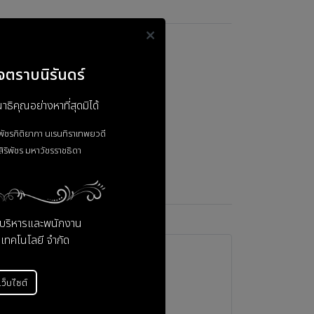
t to 4 Output
จตราบนิรันดร์
ิคุณอย่างหาที่สุดมิได้
าพัชรกิติยาภา
นเรนทิราเทพยวดี
ิริพัชร
มหาวัชรราชธิดา
ู้บริหารและพนักงาน
 เทคโนโลยี จำกัด
่เว็บไซต์