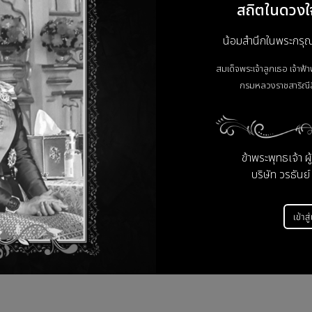
สถิตในดวงใ
น้อมสำนึกในพระกรุณาธ
สมเด็จพระเจ้าลูกเธอ เจ้าฟ้
กรมหลวงราชสาริณีส
คะแนนและรีวิวสินค้า
ข้าพระพุทธเจ้า ผ
บริษัท วรธันย์
ยังไม่มีคะแนนและรีวิว เป็นคนแรกที่แสดงความคิดเห็น
เข้าสู
รีวิว