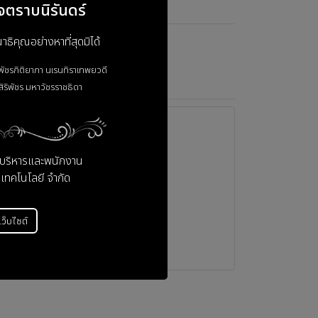
จตราบนิรันดร์
ิคุณอย่างหาที่สุดมิได้
าพัชรกิติยาภา
นเรนทิราเทพยวดี
ิริพัชร
มหาวัชรราชธิดา
ู้บริหารและพนักงาน
 เทคโนโลยี จำกัด
่เว็บไซต์