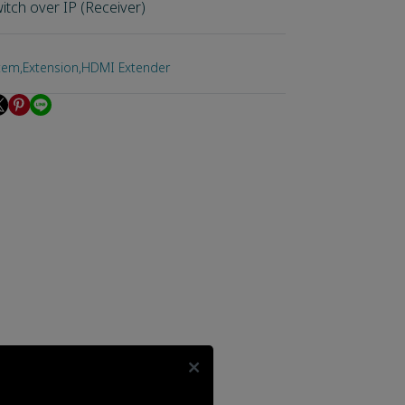
itch over IP (Receiver)
stem
,
Extension
,
HDMI Extender