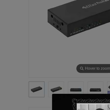
⚲
Hover to zoo