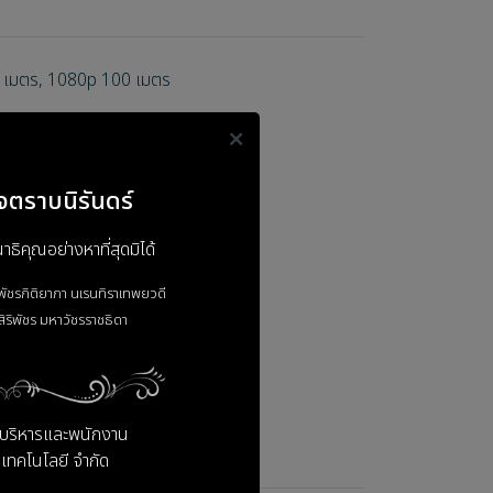
 เมตร, 1080p 100 เมตร
จตราบนิรันดร์
ิคุณอย่างหาที่สุดมิได้
าพัชรกิติยาภา
นเรนทิราเทพยวดี
ิริพัชร
มหาวัชรราชธิดา
ู้บริหารและพนักงาน
 เทคโนโลยี จำกัด