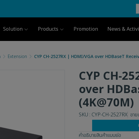
Solution
Products
Promotion
News & Activi
m
Extension
CYP CH-2527RX | HDMI/VGA over HDBaseT Recei
CYP CH-25
over HDBa
(4K@70M)
SKU : CYP-CH-2527RX
ขายแ
คำอธิบายสินค้าแบบย่อ