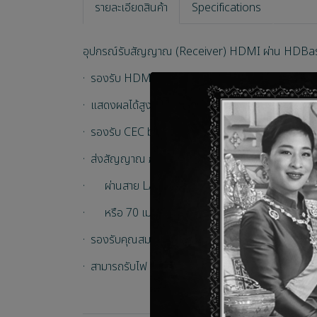
รายละเอียดสินค้า
Specifications
อุปกรณ์รับสัญญาณ (Receiver) HDMI ผ่าน HDBase
· รองรับ HDMI 3D และ 4K, ใช้ร่วมกับ DVI 1.0 ได้
· แสดงผลได้สูงสุด 4K@50/60Hz (4:2:0, 8-bit)
· รองรับ CEC bypass (สั่งงานอุปกรณ์ผ่านสาย HDMI
· ส่งสัญญาณ ภาพ เสียง และข้อมูลแบบไม่บีบอัด ได้พร
· ผ่านสาย LAN Cat.5e/6/7 เส้นเดียว ระยะ 100 เม
· หรือ 70 เมตร (ที่ 4K)
· รองรับคุณสมบัติ HDBaseT ได้แก่ วิดีโอ/ออดิโอ,
· สามารถรับไฟ 48V PoH จากตัวรับสัญญาณ (Receiver) 