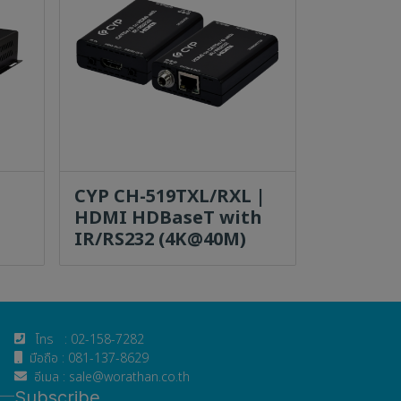
CYP CH-519TXL/RXL |
HDMI HDBaseT with
IR/RS232 (4K@40M)
โทร : 02-158-7282
มือถือ : 081-137-8629
อีเมล : sale@worathan.co.th
Subscribe