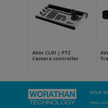
AVer CL01 | PTZ
AV
Camera controller
Tr
What M
Video Conf