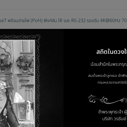
T พร้อมจ่ายไฟ (PoH) ฟังก์ชัน IR และ RS-232 รองรับ 4K@60Hz 70
สถิตในดวงใ
 ได้)
้อมกัน
น้อมสำนึกในพระกรุณาธ
ตร (ที่ 1080p60)
สมเด็จพระเจ้าลูกเธอ เจ้าฟ้
กรมหลวงราชสาริณีส
 Ethernet, จ่ายไฟ 48V (PoH), และการควบคุม (IR/RS-232 สองทาง)
เพื่อจ่ายไฟไปยังตัวส่ง (Transmitter) ได้ (ถ้ารุ่นรองรับ)
ข้าพระพุทธเจ้า ผ
บริษัท วรธันย์