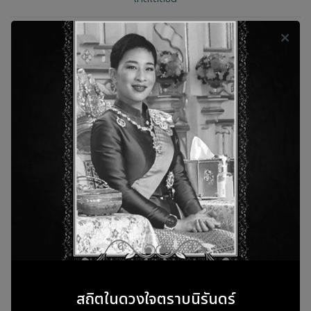
AI Detection in Patient Ward
กล้องรุ่นนี้มาพร้อมเทคโนโลยี AI ด้านภาพที่สามารถตรวจจับ
เหตุการณ์ผิดปกติในห้องผู้ป่วยโดยอัตโนมัติ เช่น หากผู้ป่วยล้ม กล้อง
จะส่งสัญญาณเตือนไปยังสถานีพยาบาลทันที คุณสมบัตินี้ติดตั้งอยู่
สถิตในดวงใจตราบนิรันดร์
ภายในกล้องโดยไม่ต้องใช้เซ็นเซอร์หรืออุปกรณ์สวมใส่อื่น ๆ เพิ่มเติม