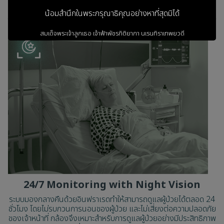
น้อมสำนึกในพระกรุณาธิคุณอย่างหาที่สุดมิได้
สมเด็จพระเจ้าลูกเธอ เจ้าฟ้าพัชรกิติยาภา
นเรนทิราเทพยวดี
กรมหลวงราชสาริณีสิริพัชร
มหาวัชรราชธิดา
ข้าพระพุทธเจ้า ผู้บริหารและพนักงาน
บริษัท วรธันย์ เทคโนโลยี จำกัด
เข้าสู่เว็บไซต์
24/7 Monitoring with Night Vision
ระบบมองกลางคืนด้วยอินฟราเรดทำให้สามารถดูแลผู้ป่วยได้ตลอด 24
ชั่วโมง โดยไม่รบกวนการนอนของผู้ป่วย และไม่เสี่ยงต่อความปลอดภัย
ของเจ้าหน้าที่ กล้องจึงเหมาะสำหรับการดูแลผู้ป่วยอย่างมีประสิทธิภาพ