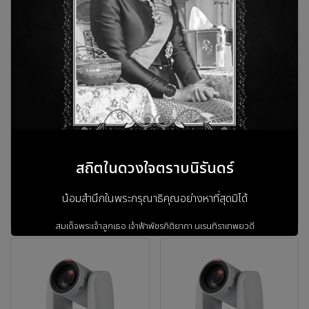
AVer PTC320UV2
AVer PTC310UV2
กล้อง 4K AI Auto Tracking
กล้อง 4K AI Auto Tracking
PTZ Camera สำหรับการ
PTZ Camera สำหรับการ
ประชุมและการเรียนการสอน
ประชุมและการเรียนการสอน
ซูม 21 เท่า Optical Zoom
ซูม 12 เท่า Optical Zoom
พร้อมระบบติดตามอัตโนมัติ
พร้อมระบบติดตามอัตโนมัติ
รองรับ NDI®|HX3 รองรับ
รองรับ NDI®|HX3 รองรับ
การเชื่อมต่อ 4 Output (IP,
การเชื่อมต่อ 4 Output (IP,
HDMI, USB, 3G-SDI) พร้อม
HDMI, USB, 3G-SDI) พร้อม
สถิตในดวงใจตราบนิรันดร์
ฟังก์ชัน Presenter Mode,
ฟังก์ชัน Presenter Mode,
Zone Mode และ Hybrid
Zone Mode และ Hybrid
Mode
Mode
น้อมสำนึกในพระกรุณาธิคุณอย่างหาที่สุดมิได้
สมเด็จพระเจ้าลูกเธอ เจ้าฟ้าพัชรกิติยาภา
นเรนทิราเทพยวดี
กรมหลวงราชสาริณีสิริพัชร
มหาวัชรราชธิดา