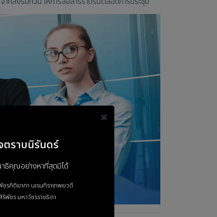
กสิ่งรบกวน ให้การสื่อสารราบรื่นตลอดการประชุม
จตราบนิรันดร์
ิคุณอย่างหาที่สุดมิได้
าพัชรกิติยาภา
นเรนทิราเทพยวดี
ิริพัชร
มหาวัชรราชธิดา