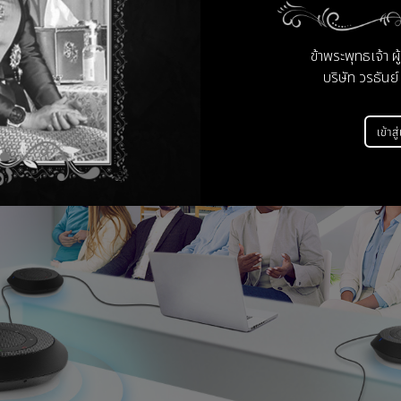
ให้การสื่อสารที่ชัดเจน
ห้พูดซ้ำ FONE540 รองรับระบบตรวจจับการพูดพร้อมกัน (Double-talk Dete
ข้าพระพุทธเจ้า ผ
เคียงการประชุมแบบพบหน้าจริง
บริษัท วรธันย์
เข้าสู