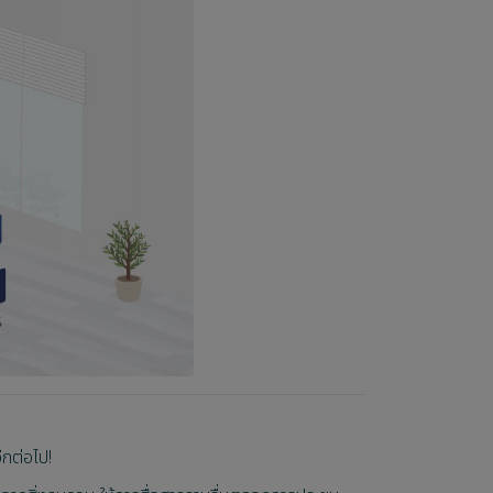
ีกต่อไป!