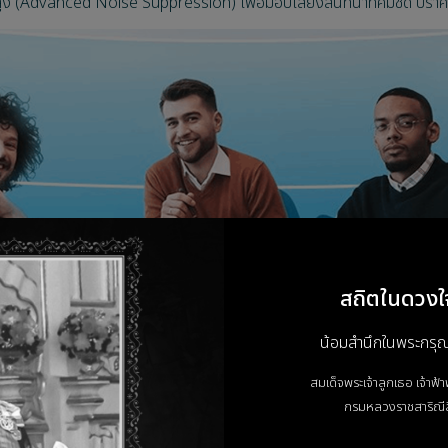
ง (Advanced Noise Suppression) เพื่อมอบเสียงสนทนาที่คมชัด ปราศจา
สถิตในดวงใ
น้อมสำนึกในพระกรุณาธ
สมเด็จพระเจ้าลูกเธอ เจ้าฟ้
กรมหลวงราชสาริณีส