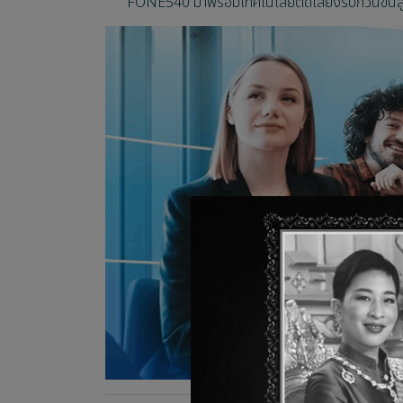
FONE540 มาพร้อมเทคโนโลยีตัดเสียงรบกวนขั้นสู