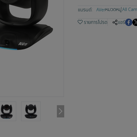
หมวดหมู่:
แบรนด์:
All Ca
AVer
รายการโปรด
แชร์