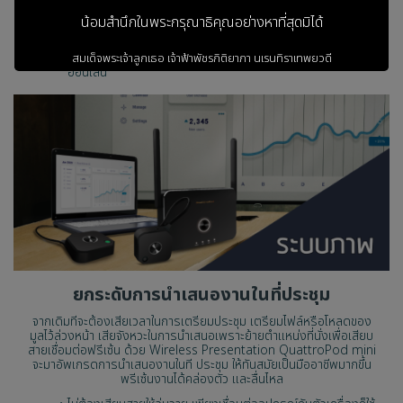
รวมเสียงพูดและเสียงจากงานนำเสนอไปพร้อมกัน ไม่ต้องคอย
กดสลับ
น้อมสำนึกในพระกรุณาธิคุณอย่างหาที่สุดมิได้
รองรับระบบเสียงในการประชุมแบบออนไลน์
ให้เสียงที่มีความคมชัด ตัดการรบกวนจากภายนอกเมื่อประชุม
สมเด็จพระเจ้าลูกเธอ เจ้าฟ้าพัชรกิติยาภา
นเรนทิราเทพยวดี
ออนไลน์
กรมหลวงราชสาริณีสิริพัชร
มหาวัชรราชธิดา
ข้าพระพุทธเจ้า ผู้บริหารและพนักงาน
บริษัท วรธันย์ เทคโนโลยี จำกัด
เข้าสู่เว็บไซต์
ยกระดับการนำเสนองานในที่ประชุม
จากเดิมทีจะต้องเสียเวลาในการเตรียมประชุม เตรียมไฟล์หรือโหลดของ
มูลไว้ล่วงหน้า เสียจังหวะในการนำเสนอเพราะย้ายตำแหน่งที่นั่งเพื่อเสียบ
สายเชื่อมต่อฟรีเซ้น ด้วย Wireless Presentation QuattroPod mini
จะมาอัพเกรดการนำเสนองานในที ประชุม ให้ทันสมัยเป็นมืออาชีพมากขึ้น
พรีเซ้นงานได้คล่องตัว และลื่นไหล