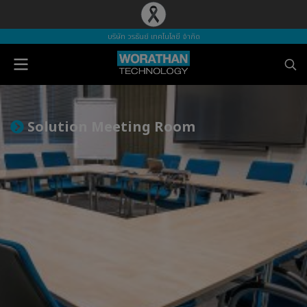
บริษัท วรธันย์ เทคโนโลยี จำกัด
S
o
l
u
t
i
o
n
M
e
e
t
i
n
g
R
o
o
m