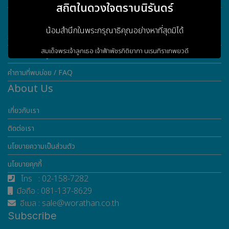
สถิตในดวงใจตราบนิรันดร์
Customer Service
น้อมสำนึกในพระกรุณาธิคุณอย่างหาที่สุดมิได้
การรับประกันสินค้า
สมเด็จพระเจ้าลูกเธอ เจ้าฟ้าพัชรกิติยาภา
นเรนทิราเทพยวดี
ดาวน์โหลดข้อมูล
กรมหลวงราชสาริณีสิริพัชร
มหาวัชรราชธิดา
คำถามที่พบบ่อย / FAQ
About Us
เกี่ยวกับเรา
ข้าพระพุทธเจ้า ผู้บริหารและพนักงาน
บริษัท วรธันย์ เทคโนโลยี จำกัด
ติดต่อเรา
นโยบายความเป็นส่วนตัว
เข้าสู่เว็บไซต์
นโยบายคุกกี้
โทร : 02-158-7282
มือถือ : 081-137-8629
อีเมล : sale@worathan.co.th
Subscribe