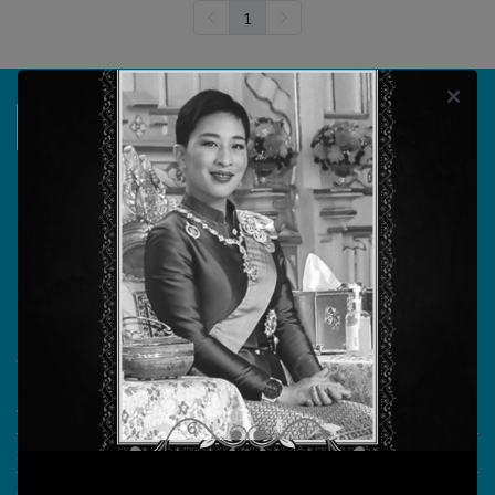
1
บริษัท วรธันย์ เทคโนโลยี จำกัด
555/104 ถนนสุขาภิบาล 5 แขวงออเงิน เขตสายไหม
กรุงเทพมหานคร 10220
วันทำการ จันทร์ - ศุกร์ เวลา 08.30 - 17.30 น.
เลขประจำตัวผู้เสียภาษี 0105555180721
What More?
Video Conference
Smart Classroom
Online learning