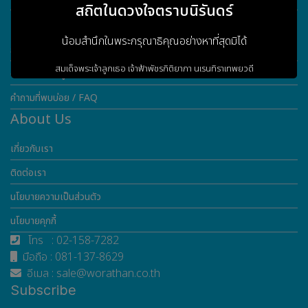
สถิตในดวงใจตราบนิรันดร์
Customer Service
น้อมสำนึกในพระกรุณาธิคุณอย่างหาที่สุดมิได้
การรับประกันสินค้า
สมเด็จพระเจ้าลูกเธอ เจ้าฟ้าพัชรกิติยาภา
นเรนทิราเทพยวดี
ดาวน์โหลดข้อมูล
กรมหลวงราชสาริณีสิริพัชร
มหาวัชรราชธิดา
คำถามที่พบบ่อย / FAQ
About Us
เกี่ยวกับเรา
ข้าพระพุทธเจ้า ผู้บริหารและพนักงาน
บริษัท วรธันย์ เทคโนโลยี จำกัด
ติดต่อเรา
นโยบายความเป็นส่วนตัว
เข้าสู่เว็บไซต์
นโยบายคุกกี้
โทร : 02-158-7282
มือถือ : 081-137-8629
อีเมล : sale@worathan.co.th
Subscribe