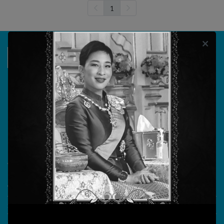
1
บริษัท วรธันย์ เทคโนโลยี จำกัด
555/104 ถนนสุขาภิบาล 5 แขวงออเงิน เขตสายไหม
กรุงเทพมหานคร 10220
วันทำการ จันทร์ - ศุกร์ เวลา 08.30 - 17.30 น.
เลขประจำตัวผู้เสียภาษี 0105555180721
What More?
Video Conference
Smart Classroom
Online learning