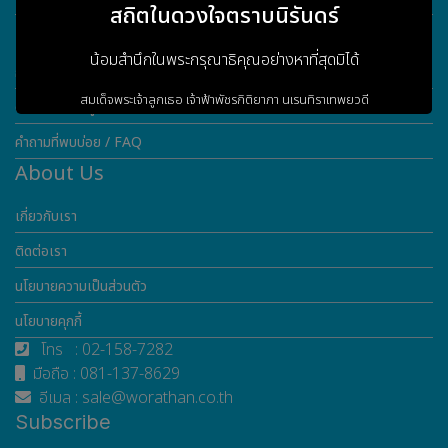
สถิตในดวงใจตราบนิรันดร์
Customer Service
น้อมสำนึกในพระกรุณาธิคุณอย่างหาที่สุดมิได้
การรับประกันสินค้า
สมเด็จพระเจ้าลูกเธอ เจ้าฟ้าพัชรกิติยาภา
นเรนทิราเทพยวดี
ดาวน์โหลดข้อมูล
กรมหลวงราชสาริณีสิริพัชร
มหาวัชรราชธิดา
คำถามที่พบบ่อย / FAQ
About Us
เกี่ยวกับเรา
ข้าพระพุทธเจ้า ผู้บริหารและพนักงาน
บริษัท วรธันย์ เทคโนโลยี จำกัด
ติดต่อเรา
นโยบายความเป็นส่วนตัว
เข้าสู่เว็บไซต์
นโยบายคุกกี้
โทร : 02-158-7282
มือถือ : 081-137-8629
อีเมล : sale@worathan.co.th
Subscribe