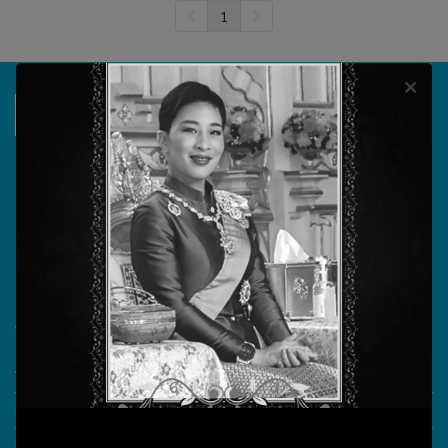
1
บริษัท วรธันย์ เทคโนโลยี จำกัด
555/104 ถนนสุขาภิบาล 5 แขวงออเงิน เขตสายไหม
กรุงเทพมหานคร 10220
วันทำการ จันทร์ - ศุกร์ เวลา 08.30 - 17.30 น.
เลขประจำตัวผู้เสียภาษี 0105555180721
What More?
Video Conference
Smart Classroom
Online learning