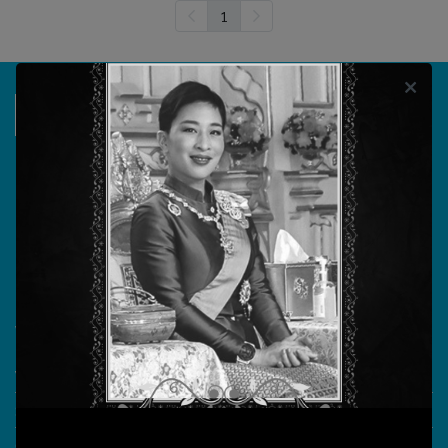
1
บริษัท วรธันย์ เทคโนโลยี จำกัด
555/104 ถนนสุขาภิบาล 5 แขวงออเงิน เขตสายไหม
กรุงเทพมหานคร 10220
วันทำการ จันทร์ - ศุกร์ เวลา 08.30 - 17.30 น.
เลขประจำตัวผู้เสียภาษี 0105555180721
What More?
Video Conference
Smart Classroom
Online learning