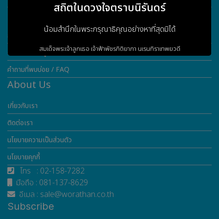
สถิตในดวงใจตราบนิรันดร์
Customer Service
น้อมสำนึกในพระกรุณาธิคุณอย่างหาที่สุดมิได้
การรับประกันสินค้า
สมเด็จพระเจ้าลูกเธอ เจ้าฟ้าพัชรกิติยาภา
นเรนทิราเทพยวดี
ดาวน์โหลดข้อมูล
กรมหลวงราชสาริณีสิริพัชร
มหาวัชรราชธิดา
คำถามที่พบบ่อย / FAQ
About Us
เกี่ยวกับเรา
ข้าพระพุทธเจ้า ผู้บริหารและพนักงาน
บริษัท วรธันย์ เทคโนโลยี จำกัด
ติดต่อเรา
นโยบายความเป็นส่วนตัว
เข้าสู่เว็บไซต์
นโยบายคุกกี้
โทร : 02-158-7282
มือถือ : 081-137-8629
อีเมล : sale@worathan.co.th
Subscribe