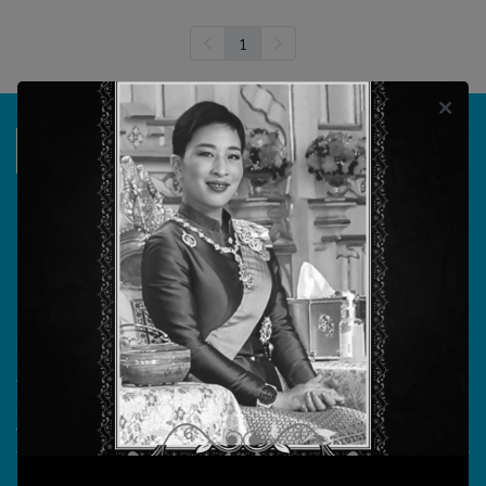
1
บริษัท วรธันย์ เทคโนโลยี จำกัด
555/104 ถนนสุขาภิบาล 5 แขวงออเงิน เขตสายไหม
กรุงเทพมหานคร 10220
วันทำการ จันทร์ - ศุกร์ เวลา 08.30 - 17.30 น.
เลขประจำตัวผู้เสียภาษี 0105555180721
What More?
Video Conference
Smart Classroom