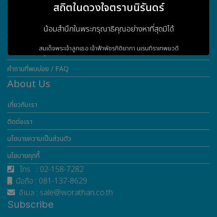
สถิตในดวงใจตราบนิรันดร์
Customer Service
น้อมสำนึกในพระกรุณาธิคุณอย่างหาที่สุดมิได้
การรับประกันสินค้า
สมเด็จพระเจ้าลูกเธอ เจ้าฟ้าพัชรกิติยาภา
นเรนทิราเทพยวดี
ดาวน์โหลดข้อมูล
กรมหลวงราชสาริณีสิริพัชร
มหาวัชรราชธิดา
คำถามที่พบบ่อย / FAQ
About Us
เกี่ยวกับเรา
ข้าพระพุทธเจ้า ผู้บริหารและพนักงาน
บริษัท วรธันย์ เทคโนโลยี จำกัด
ติดต่อเรา
นโยบายความเป็นส่วนตัว
เข้าสู่เว็บไซต์
นโยบายคุกกี้
โทร : 02-158-7282
มือถือ : 081-137-8629
อีเมล : sale@worathan.co.th
Subscribe