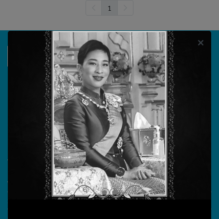
1
บริษัท วรธันย์ เทคโนโลยี จำกัด
555/104 ถนนสุขาภิบาล 5 แขวงออเงิน เขตสายไหม
กรุงเทพมหานคร 10220
วันทำการ จันทร์ - ศุกร์ เวลา 08.30 - 17.30 น.
เลขประจำตัวผู้เสียภาษี 0105555180721
What More?
Video Conference
Smart Classroom
Online learning