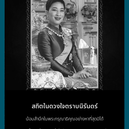
555/104 ถนนสุขาภิบาล 5 แขวงออเงิน เขตสายไหม
กรุงเทพมหานคร 10220
วันทำการ จันทร์ - ศุกร์ เวลา 08.30 - 17.30 น.
เลขประจำตัวผู้เสียภาษี 0105555180721
What More?
Video Conference
Smart Classroom
Online learning
Customer Service
การรับประกันสินค้า
สถิตในดวงใจตราบนิรันดร์
ดาวน์โหลดข้อมูล
คำถามที่พบบ่อย / FAQ
น้อมสำนึกในพระกรุณาธิคุณอย่างหาที่สุดมิได้
About Us