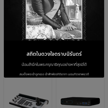
คะแนนและรีวิวสินค้า
ยังไม่มีคะแนนและรีวิว เป็นคนแรกที่แสดงความคิดเห็น
รีวิว
สถิตในดวงใจตราบนิรันดร์
น้อมสำนึกในพระกรุณาธิคุณอย่างหาที่สุดมิได้
สินค้าที่เกี่ยวข้อง
สมเด็จพระเจ้าลูกเธอ เจ้าฟ้าพัชรกิติยาภา
นเรนทิราเทพยวดี
กรมหลวงราชสาริณีสิริพัชร
มหาวัชรราชธิดา
ข้าพระพุทธเจ้า ผู้บริหารและพนักงาน