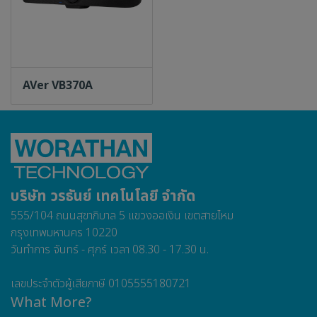
ข้าพระพุทธเจ้า ผู้บริหารและพนักงาน
บริษัท วรธันย์ เทคโนโลยี จำกัด
AVer VB370A
เข้าสู่เว็บไซต์
บริษัท วรธันย์ เทคโนโลยี จำกัด
555/104 ถนนสุขาภิบาล 5 แขวงออเงิน เขตสายไหม
กรุงเทพมหานคร 10220
วันทำการ จันทร์ - ศุกร์ เวลา 08.30 - 17.30 น.
เลขประจำตัวผู้เสียภาษี 0105555180721
What More?