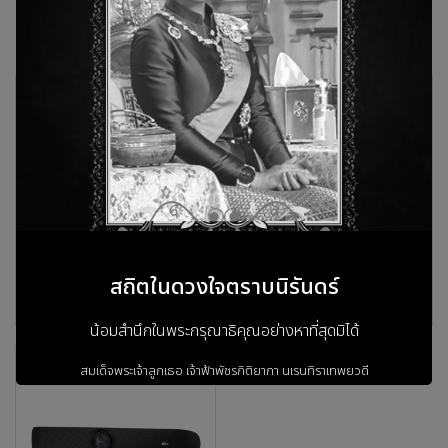
สินค้าที่เกี่ยวข้อง
สถิตในดวงใจตราบนิรันดร์
AVer VB342 Pro
AVer VB350
น้อมสำนึกในพระกรุณาธิคุณอย่างหาที่สุดมิได้
สมเด็จพระเจ้าลูกเธอ เจ้าฟ้าพัชรกิติยาภา
นเรนทิราเทพยวดี
กรมหลวงราชสาริณีสิริพัชร
มหาวัชรราชธิดา