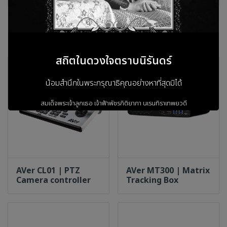
สินค้าที่เกี่ยวข้อง
สถิตในดวงใจตราบนิรันดร์
น้อมสำนึกในพระกรุณาธิคุณอย่างหาที่สุดมิได้
สมเด็จพระเจ้าลูกเธอ เจ้าฟ้าพัชรกิติยาภา
นเรนทิราเทพยวดี
กรมหลวงราชสาริณีสิริพัชร
มหาวัชรราชธิดา
ข้าพระพุทธเจ้า ผู้บริหารและพนักงาน
AVer CL01 | PTZ
AVer MT300 | Matrix
บริษัท วรธันย์ เทคโนโลยี จำกัด
Camera controller
Tracking Box
เข้าสู่เว็บไซต์