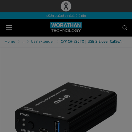
บริษัท วรธันย์ เทคโนโลยี จำกัด
Home
...
USB Extender
CYP CH-730TX | USB 3.2 over Cat5e/6A/7 Transmitter