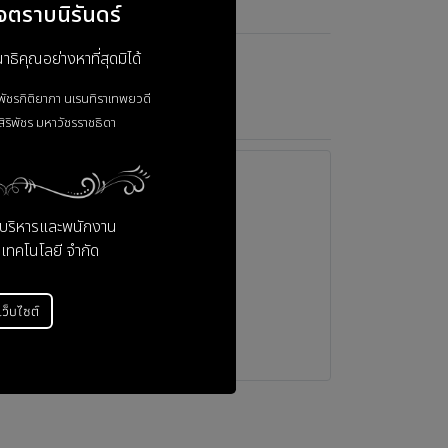
จตราบนิรันดร์
ิคุณอย่างหาที่สุดมิได้
าพัชรกิติยาภา
นเรนทิราเทพยวดี
ิริพัชร
มหาวัชรราชธิดา
ู้บริหารและพนักงาน
 เทคโนโลยี จำกัด
่เว็บไซต์