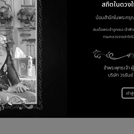
สถิตในดวงใ
น้อมสำนึกในพระกรุณาธ
สมเด็จพระเจ้าลูกเธอ เจ้าฟ้
กรมหลวงราชสาริณีส
คะแนนและรีวิวสินค้า
ข้าพระพุทธเจ้า ผ
บริษัท วรธันย์
ยังไม่มีคะแนนและรีวิว เป็นคนแรกที่แสดงความคิดเห็น
เข้าสู
รีวิว