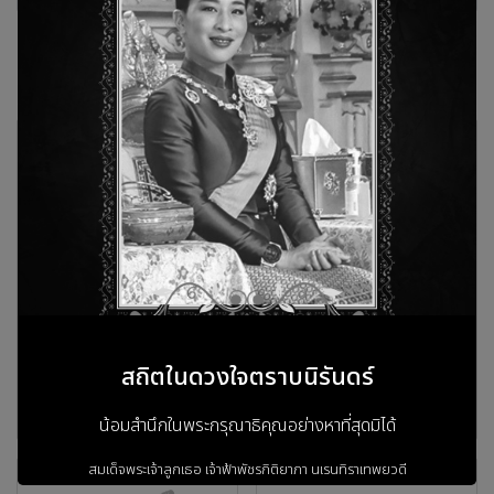
สินค้าที่เกี่ยวข้อง
VISSONIC VIS-
VISSONIC VIS-DEC-T
สถิตในดวงใจตราบนิรันดร์
DCP1000 | เครื่องควบ
| ฐานไมค์ประชุมสำหรับ
คุมชุดไมค์ประชุม
ประธาน (ไม่รวมก้าน)
น้อมสำนึกในพระกรุณาธิคุณอย่างหาที่สุดมิได้
สมเด็จพระเจ้าลูกเธอ เจ้าฟ้าพัชรกิติยาภา
นเรนทิราเทพยวดี