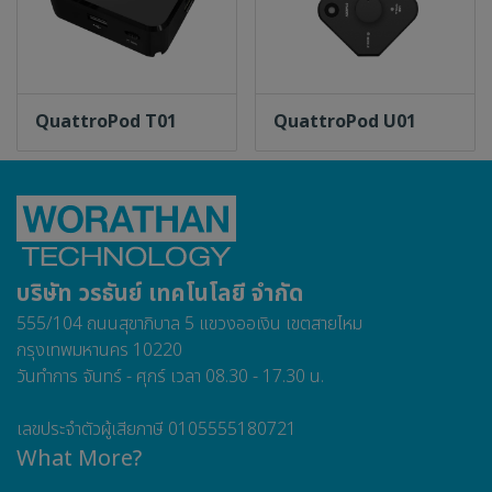
ข้าพระพุทธเจ้า ผู้บริหารและพนักงาน
บริษัท วรธันย์ เทคโนโลยี จำกัด
QuattroPod T01
QuattroPod U01
เข้าสู่เว็บไซต์
บริษัท วรธันย์ เทคโนโลยี จำกัด
555/104 ถนนสุขาภิบาล 5 แขวงออเงิน เขตสายไหม
กรุงเทพมหานคร 10220
วันทำการ จันทร์ - ศุกร์ เวลา 08.30 - 17.30 น.
เลขประจำตัวผู้เสียภาษี 0105555180721
What More?