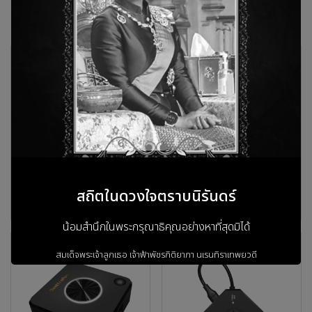
สินค้าที่เกี่ยวข้อง
สถิตในดวงใจตราบนิรันดร์
QuattroPod R11
QuattroPod T03
น้อมสำนึกในพระกรุณาธิคุณอย่างหาที่สุดมิได้
สมเด็จพระเจ้าลูกเธอ เจ้าฟ้าพัชรกิติยาภา
นเรนทิราเทพยวดี
กรมหลวงราชสาริณีสิริพัชร
มหาวัชรราชธิดา