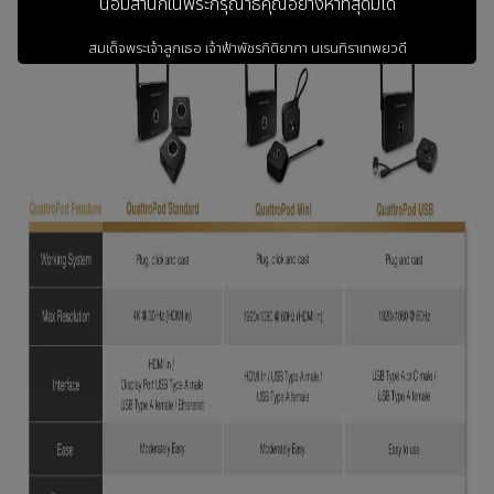
น้อมสำนึกในพระกรุณาธิคุณอย่างหาที่สุดมิได้
สมเด็จพระเจ้าลูกเธอ เจ้าฟ้าพัชรกิติยาภา
นเรนทิราเทพยวดี
กรมหลวงราชสาริณีสิริพัชร
มหาวัชรราชธิดา
ข้าพระพุทธเจ้า ผู้บริหารและพนักงาน
บริษัท วรธันย์ เทคโนโลยี จำกัด
เข้าสู่เว็บไซต์