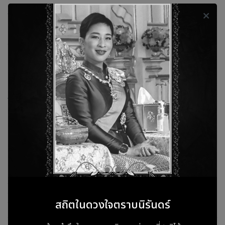
รองรับห้องประชุมแบบ BYOD (Bring Your Own Device) ด้วย
โซลูชันนำเสนอแบบไร้สายที่ใช้ได้ข้ามแพลตฟอร์มจาก EZCast Pro
และ QuattroPod ทำงานและนำเสนอได้จากสมาร์ตโฟนหรือแล็ปท็อป
ทุกเครื่อง เพื่อเพิ่มประสิทธิภาพในการประชุมและทำงานให้เสร็จได้มาก
ขึ้น
Smart Touchback Control with
Interactive Screens
ยกระดับการใช้งานจอสัมผัสแบบอินเทอร์แอกทีฟ ด้วยการใช้
Touchback Control เชื่อมต่อกับแล็ปท็อปของคุณ แค่เสียบ คลิก
และส่งหน้าจอ คุณก็สามารถสร้างการนำเสนอไร้สายแบบโต้ตอบผ่าน
จอสัมผัสได้โดยไม่ต้องกังวลเรื่องความเข้ากันได้ของไฟล์กับ IFPs
(Interactive Flat Panels)
Use Split Screen Mode to Share Mulriple
Screens in Real Time
ปรับโฉมห้องประชุมไร้สายของคุณให้เป็นพื้นที่ร่วมมือที่แท้จริง และแชร์
ข้อมูลได้อย่างง่ายดาย ให้ผู้เข้าร่วมประชุมหลายคนแชร์หน้าจอ แสดง
ข้อมูลหรือกราฟพร้อมกันบนจอใหญ่ เพื่อให้ทุกคนมองเห็นและเข้าใจ
สถิตในดวงใจตราบนิรันดร์
ข้อมูลได้อย่างชัดเจน