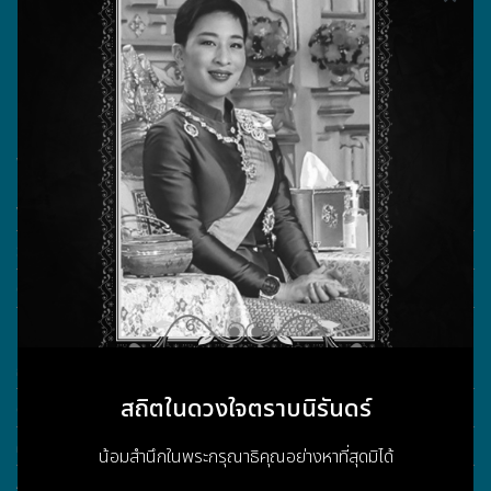
บริษัท วรธันย์ เทคโนโลยี จำกัด
555/104 ถนนสุขาภิบาล 5 แขวงออเงิน เขตสายไหม
กรุงเทพมหานคร 10220
วันทำการ จันทร์ - ศุกร์ เวลา 08.30 - 17.30 น.
เลขประจำตัวผู้เสียภาษี 0105555180721
What More?
Video Conference
Smart Classroom
Online learning
Customer Service
การรับประกันสินค้า
สถิตในดวงใจตราบนิรันดร์
ดาวน์โหลดข้อมูล
คำถามที่พบบ่อย / FAQ
น้อมสำนึกในพระกรุณาธิคุณอย่างหาที่สุดมิได้
About Us