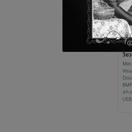
Matrix Tracking Box
Charging Carts
Streaming Audio System
Cable
AC Charging Carts
Streaming and Recording
HDMI
Video Processor
LAN
Controller
AV
Matrix
วิช
Switcher
Mech
Visu
Splitter
Docu
Scaler
8MP 
เท่า
Extension
USB 
Generator & Analyzer
USB Extender
HDMI Extender
Wireless Extender