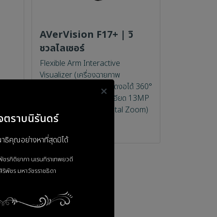
AVerVision F17+ | วิ
ชวลไลเซอร์
Flexible Arm Interactive
Visualizer (เครื่องฉายภาพ
 360°
Document Camera) บิดงอได้ 360°
13MP
HDMI Output ความละเอียด 13MP
al,
4K@60 ซูม 23 เท่า (Digital Zoom)
จตราบนิรันดร์
ิคุณอย่างหาที่สุดมิได้
าพัชรกิติยาภา
นเรนทิราเทพยวดี
ิริพัชร
มหาวัชรราชธิดา