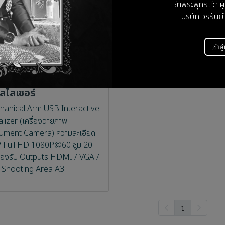
ข้าพระพุทธเจ้า ผ
บริษัท วรธันย์
เข้าสู
erVision M11-8MV |
วลไลเซอร์
anical Arm USB Interactive
alizer (เครื่องฉายภาพ
ment Camera) ความละเอียด
Full HD 1080P@60 ซูม 20
 รองรับ Outputs HDMI / VGA /
Shooting Area A3
1