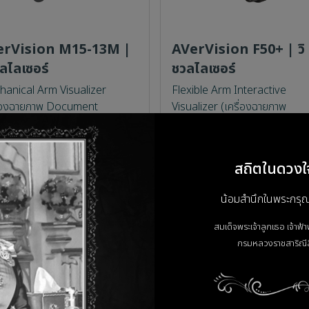
erVision M15-13M |
AVerVision F50+ | วิ
วลไลเซอร์
ชวลไลเซอร์
anical Arm Visualizer
Flexible Arm Interactive
ื่องฉายภาพ Document
Visualizer (เครื่องฉายภาพ
era) USB&HDMI Output
Document Camera) บิดงอได้
ละเอียด 13MP 4K@60fps ซูม
HDMI Output ความละเอียด 
ท่า Shooting Area A3
4K@60 ซูม 230 เท่า (10X optic
สถิตในดวงใ
23X digital)
น้อมสำนึกในพระกรุณาธ
สมเด็จพระเจ้าลูกเธอ เจ้าฟ้
กรมหลวงราชสาริณีส