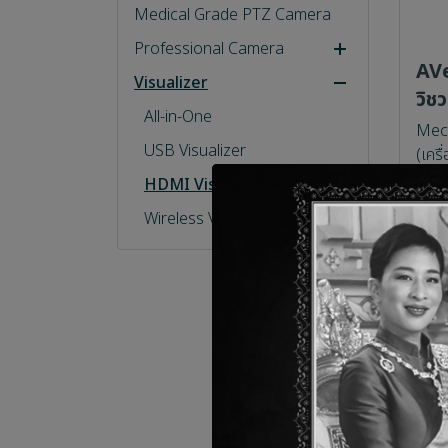
Medical Grade PTZ Camera
Professional Camera
AV
Visualizer
Auto Tracking Camera
วิช
PTZ Camera
All-in-One
Mech
USB Visualizer
(เคร
Cam
HDMI Visualizer
ความ
Wireless Visualizer
23 เ
Microphone
Speakerphone
Confereance Processor
Wireless Presentation
Mic Acceseories
Expansion
Audio and Visual System
Receiver (RX)
Other
Transmitter (TX)
Audio Equipment
AR/VR Technology
Complete Set (RX/TX)
Camera Controller
Controller Touch Panel