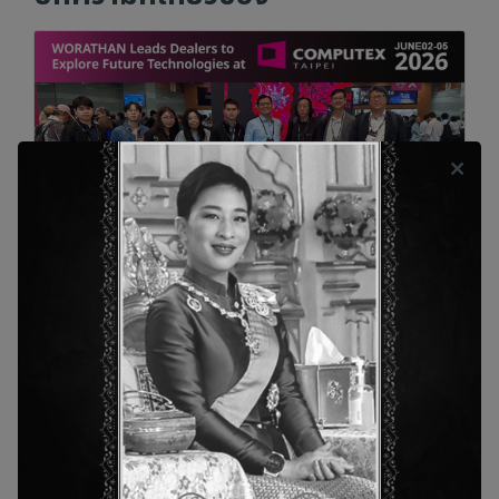
COMPUTEX TAIPEI 2026
ยุคแห่งนวัตกรรมอัจฉริยะเริ่มต้นขึ้นแล้ว! WORATHAN
Technology จับมือ IT Green บินลัดฟ้าสู่ไต้หวัน ร่วมงาน
เทคโนโลยีระดับโลก COMPUTEX TAIPEI 2026 ภายใต้เท
รนด์ “AI Together” พร้อมเข้าเยี่ยมชมพันธมิตรยักษ์ใหญ่
NimbleTech เจาะลึกโซลูชัน AI Infrastructure และระบบ
Pro AV ขั้นสูง เพื่อเตรียมนำนวัตกรรมแห่งอนาคตกลับมา
ขับเคลื่อนและตอบโจทย์ทุกความต้องการขององค์กรใน