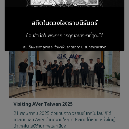
ประเทศไทย
17 มิ.ย. 2026
สถิตในดวงใจตราบนิรันดร์
News
Event
น้อมสำนึกในพระกรุณาธิคุณอย่างหาที่สุดมิได้
สมเด็จพระเจ้าลูกเธอ เจ้าฟ้าพัชรกิติยาภา
นเรนทิราเทพยวดี
กรมหลวงราชสาริณีสิริพัชร
มหาวัชรราชธิดา
ข้าพระพุทธเจ้า ผู้บริหารและพนักงาน
บริษัท วรธันย์ เทคโนโลยี จำกัด
Visiting AVer Taiwan 2025
เข้าสู่เว็บไซต์
21 พฤษภาคม 2025 ตัวแทนจาก วรธันย์ เทคโนโลยี ก็ได้
แวะเยี่ยมชม AVer สำนักงานใหญ่ที่ประเทศไต้หวัน หนึ่งในผู่
นำเทคโนโลยีด้านภาพและเสียง